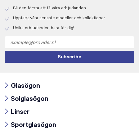
Bli den första att få våra erbjudanden
Check
icon
Upptäck våra senaste modeller och kollektioner
Check
icon
Unika erbjudanden bara för dig!
Check
icon
Email
address
Subscribe
Glasögon
Arrow
Solglasögon
icon
Arrow
Linser
icon
Arrow
Sportglasögon
icon
Arrow