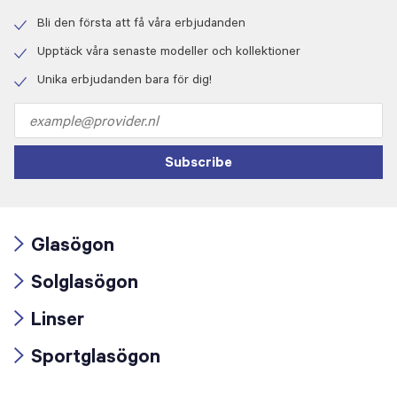
Bli den första att få våra erbjudanden
Check
icon
Upptäck våra senaste modeller och kollektioner
Check
icon
Unika erbjudanden bara för dig!
Check
icon
Email
address
Subscribe
Glasögon
Arrow
Solglasögon
icon
Arrow
Linser
icon
Arrow
Sportglasögon
icon
Arrow