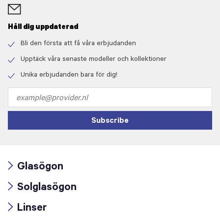
Håll dig uppdaterad
Bli den första att få våra erbjudanden
Check
icon
Upptäck våra senaste modeller och kollektioner
Check
icon
Unika erbjudanden bara för dig!
Check
icon
Email
address
Subscribe
Glasögon
Arrow
Solglasögon
icon
Arrow
Linser
icon
Arrow