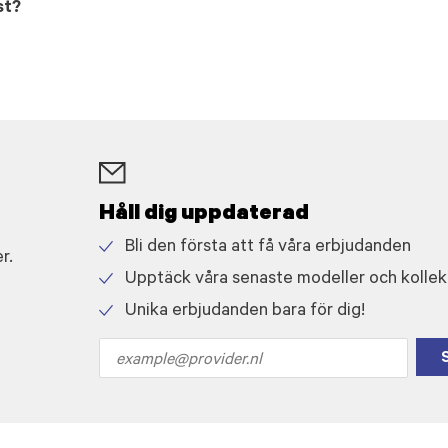
st?
Håll dig uppdaterad
Bli den första att få våra erbjudanden
r.
Check
Upptäck våra senaste modeller och kollek
icon
Check
Unika erbjudanden bara för dig!
icon
Check
icon
Email
address