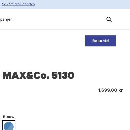
n.
Se våra erbjudanden
Search
panjer
Products
Boka tid
MAX&Co. 5130
1.699,00 kr
Blauw