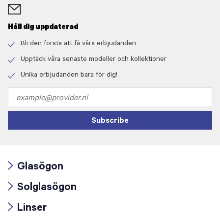
Håll dig uppdaterad
Bli den första att få våra erbjudanden
Check
icon
Upptäck våra senaste modeller och kollektioner
Check
icon
Unika erbjudanden bara för dig!
Check
icon
Email
address
Subscribe
Glasögon
Arrow
Solglasögon
icon
Arrow
Linser
icon
Arrow