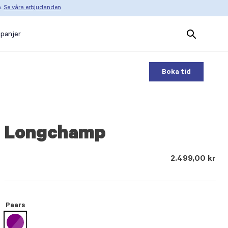
n.
Se våra erbjudanden
Search
panjer
Products
Boka tid
Longchamp
2.499,00 kr
Paars