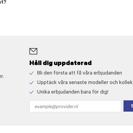
st?
Håll dig uppdaterad
Bli den första att få våra erbjudanden
r.
Check
Upptäck våra senaste modeller och kollek
icon
Check
Unika erbjudanden bara för dig!
icon
Check
icon
Email
address