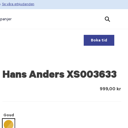
n.
Se våra erbjudanden
Search
panjer
Products
Boka tid
Hans Anders XS003633
999,00 kr
Goud