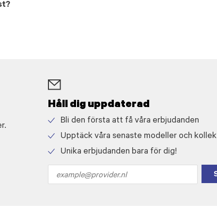
st?
Håll dig uppdaterad
Bli den första att få våra erbjudanden
r.
Check
Upptäck våra senaste modeller och kollek
icon
Check
Unika erbjudanden bara för dig!
icon
Check
icon
Email
address