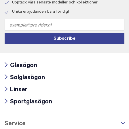
icon
Upptäck våra senaste modeller och kollektioner
Check
icon
Unika erbjudanden bara för dig!
Check
icon
Email
address
Subscribe
Glasögon
Arrow
Solglasögon
icon
Arrow
Linser
icon
Arrow
Sportglasögon
icon
Arrow
icon
Service
n
A
r
r
o
w
i
c
o