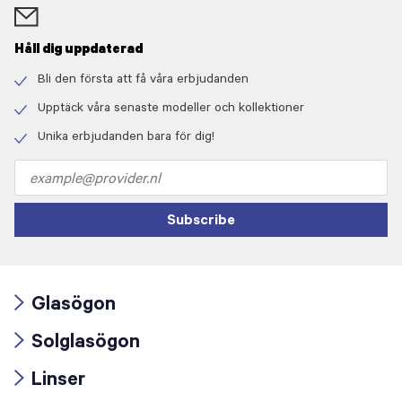
Håll dig uppdaterad
Bli den första att få våra erbjudanden
Check
icon
Upptäck våra senaste modeller och kollektioner
Check
icon
Unika erbjudanden bara för dig!
Check
icon
Email
address
Subscribe
Glasögon
Arrow
Solglasögon
icon
Arrow
Linser
icon
Arrow