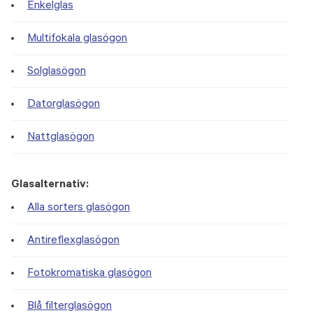
Enkelglas
Multifokala glasögon
Solglasögon
Datorglasögon
Nattglasögon
Glasalternativ:
Alla sorters glasögon
Antireflexglasögon
Fotokromatiska glasögon
Blå filterglasögon