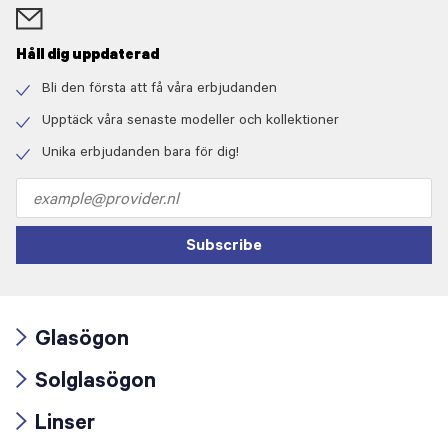
Håll dig uppdaterad
Bli den första att få våra erbjudanden
Check
icon
Upptäck våra senaste modeller och kollektioner
Check
icon
Unika erbjudanden bara för dig!
Check
icon
Email
address
Subscribe
Glasögon
Arrow
Solglasögon
icon
Arrow
Linser
icon
Arrow