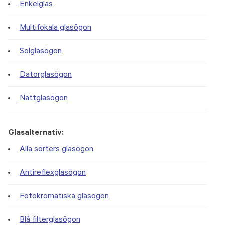
Enkelglas
Multifokala glasögon
Solglasögon
Datorglasögon
Nattglasögon
Glasalternativ:
Alla sorters glasögon
Antireflexglasögon
Fotokromatiska glasögon
Blå filterglasögon