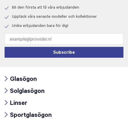
Bli den första att få våra erbjudanden
Check
icon
Upptäck våra senaste modeller och kollektioner
Check
icon
Unika erbjudanden bara för dig!
Check
icon
Email
address
Subscribe
Glasögon
Arrow
Solglasögon
icon
Arrow
Linser
icon
Arrow
Sportglasögon
icon
Arrow