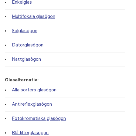
Enkelglas
Multifokala glasögon
Solglasögon
Datorglasögon
Nattglasögon
Glasalternativ:
Alla sorters glasögon
Antireflexglasögon
Fotokromatiska glasögon
Blå filterglasögon