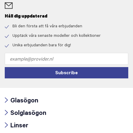
Håll dig uppdaterad
Bli den första att få våra erbjudanden
Check
icon
Upptäck våra senaste modeller och kollektioner
Check
icon
Unika erbjudanden bara för dig!
Check
icon
Email
address
Subscribe
Glasögon
Arrow
Solglasögon
icon
Arrow
Linser
icon
Arrow