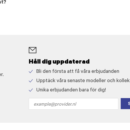
st?
Håll dig uppdaterad
Bli den första att få våra erbjudanden
r.
Check
Upptäck våra senaste modeller och kollek
icon
Check
Unika erbjudanden bara för dig!
icon
Check
icon
Email
address