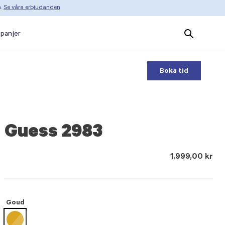
n.
Se våra erbjudanden
Search
panjer
Products
Boka tid
Guess 2983
1.999,00 kr
Goud