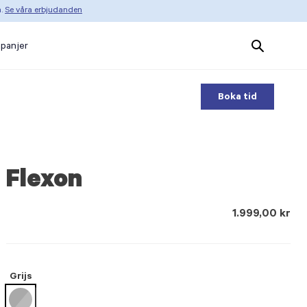
n.
Se våra erbjudanden
Search
panjer
Products
Boka tid
Flexon
1.999,00 kr
Grijs