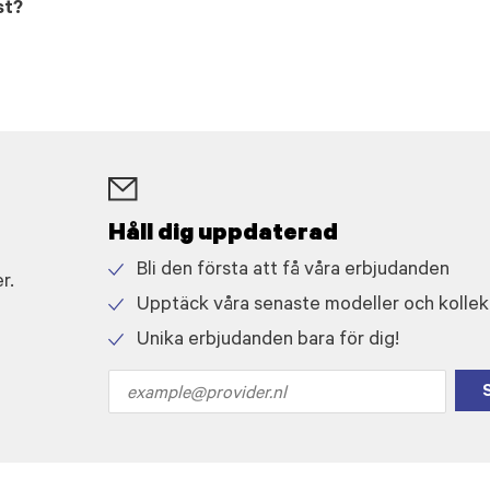
st?
Håll dig uppdaterad
Bli den första att få våra erbjudanden
r.
Check
Upptäck våra senaste modeller och kollek
icon
Check
Unika erbjudanden bara för dig!
icon
Check
icon
Email
address