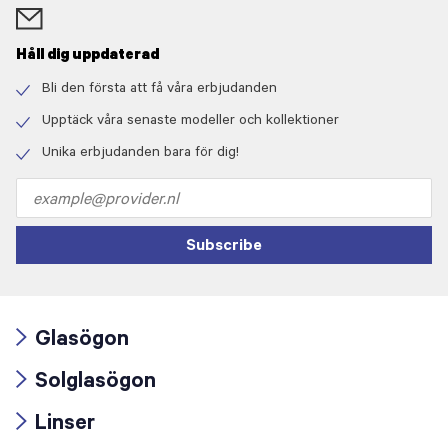
Håll dig uppdaterad
Bli den första att få våra erbjudanden
Check
icon
Upptäck våra senaste modeller och kollektioner
Check
icon
Unika erbjudanden bara för dig!
Check
icon
Email
address
Subscribe
Glasögon
Arrow
Solglasögon
icon
Arrow
Linser
icon
Arrow