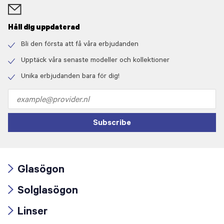
Håll dig uppdaterad
Bli den första att få våra erbjudanden
Check
icon
Upptäck våra senaste modeller och kollektioner
Check
icon
Unika erbjudanden bara för dig!
Check
icon
Email
address
Subscribe
Glasögon
Arrow
Solglasögon
icon
Arrow
Linser
icon
Arrow