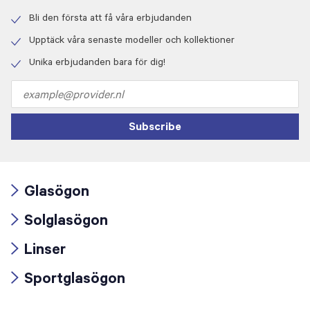
Bli den första att få våra erbjudanden
Check
icon
Upptäck våra senaste modeller och kollektioner
Check
icon
Unika erbjudanden bara för dig!
Check
icon
Email
address
Subscribe
Glasögon
Arrow
Solglasögon
icon
Arrow
Linser
icon
Arrow
Sportglasögon
icon
Arrow