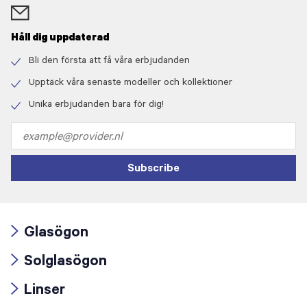
Håll dig uppdaterad
Bli den första att få våra erbjudanden
Check
icon
Upptäck våra senaste modeller och kollektioner
Check
icon
Unika erbjudanden bara för dig!
Check
icon
Email
address
Subscribe
Glasögon
Arrow
Solglasögon
icon
Arrow
Linser
icon
Arrow