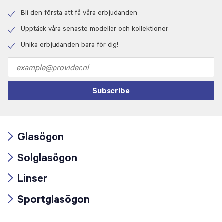
Bli den första att få våra erbjudanden
Check
icon
Upptäck våra senaste modeller och kollektioner
Check
icon
Unika erbjudanden bara för dig!
Check
icon
Email
address
Subscribe
Glasögon
Arrow
Solglasögon
icon
Arrow
Linser
icon
Arrow
Sportglasögon
icon
Arrow