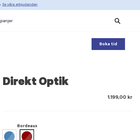
n.
Se våra erbjudanden
Search
panjer
Products
Boka tid
Direkt Optik
1.199,00 kr
Bordeaux