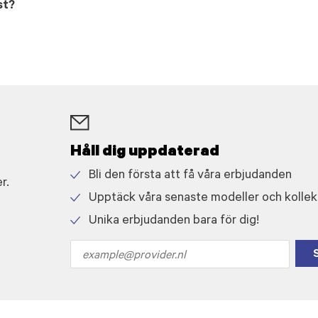
st?
Håll dig uppdaterad
Bli den första att få våra erbjudanden
r.
Check
Upptäck våra senaste modeller och kollek
icon
Check
Unika erbjudanden bara för dig!
icon
Check
icon
Email
address