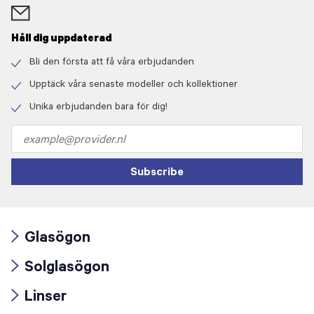
Håll dig uppdaterad
Bli den första att få våra erbjudanden
Check
icon
Upptäck våra senaste modeller och kollektioner
Check
icon
Unika erbjudanden bara för dig!
Check
icon
Email
address
Subscribe
Glasögon
Arrow
Solglasögon
icon
Arrow
Linser
icon
Arrow