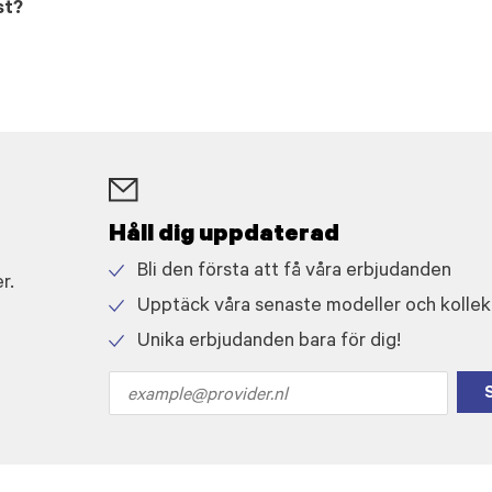
st?
Håll dig uppdaterad
Bli den första att få våra erbjudanden
r.
Check
Upptäck våra senaste modeller och kollek
icon
Check
Unika erbjudanden bara för dig!
icon
Check
icon
Email
address