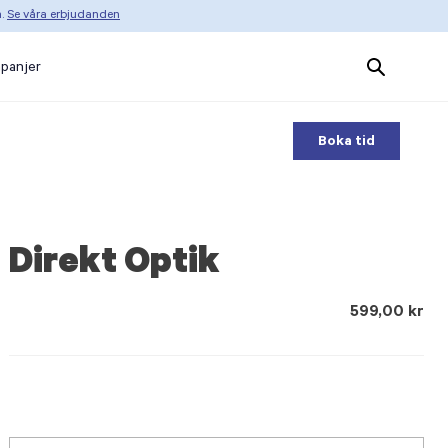
n.
Se våra erbjudanden
Search
panjer
Products
Boka tid
Direkt Optik
599,00 kr