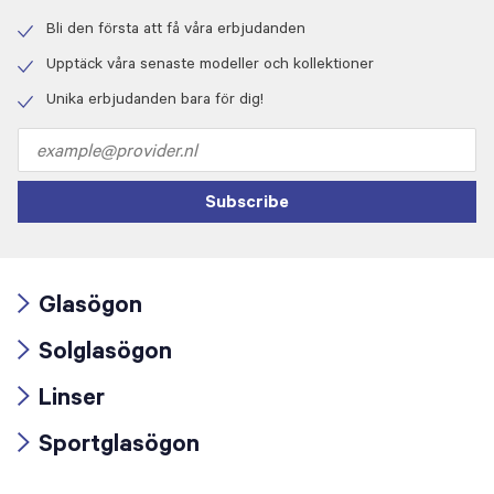
Bli den första att få våra erbjudanden
Check
icon
Upptäck våra senaste modeller och kollektioner
Check
icon
Unika erbjudanden bara för dig!
Check
icon
Email
address
Subscribe
Glasögon
Arrow
Solglasögon
icon
Arrow
Linser
icon
Arrow
Sportglasögon
icon
Arrow