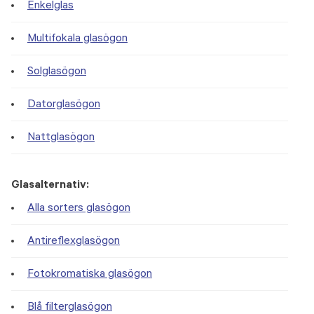
Enkelglas
Multifokala glasögon
Solglasögon
Datorglasögon
Nattglasögon
Glasalternativ:
Alla sorters glasögon
Antireflexglasögon
Fotokromatiska glasögon
Blå filterglasögon