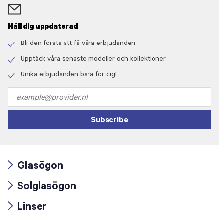
Håll dig uppdaterad
Bli den första att få våra erbjudanden
Check
icon
Upptäck våra senaste modeller och kollektioner
Check
icon
Unika erbjudanden bara för dig!
Check
icon
Email
address
Subscribe
Glasögon
Arrow
Solglasögon
icon
Arrow
Linser
icon
Arrow