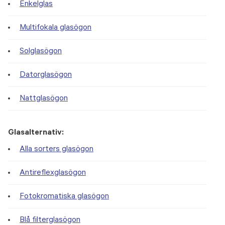
Enkelglas
Multifokala glasögon
Solglasögon
Datorglasögon
Nattglasögon
Glasalternativ:
Alla sorters glasögon
Antireflexglasögon
Fotokromatiska glasögon
Blå filterglasögon