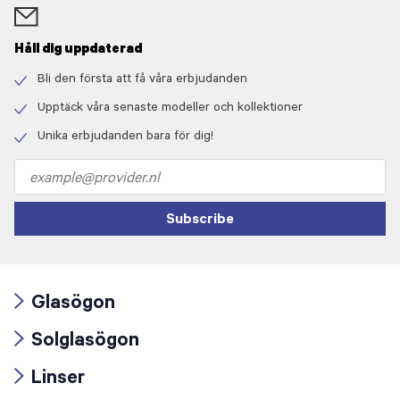
Håll dig uppdaterad
Bli den första att få våra erbjudanden
Check
icon
Upptäck våra senaste modeller och kollektioner
Check
icon
Unika erbjudanden bara för dig!
Check
icon
Email
address
Subscribe
Glasögon
Arrow
Solglasögon
icon
Arrow
Linser
icon
Arrow