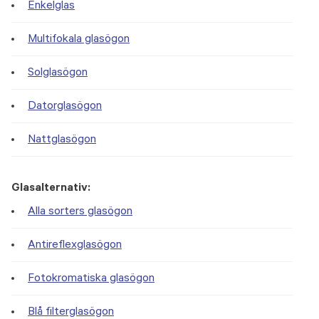
Enkelglas
Multifokala glasögon
Solglasögon
Datorglasögon
Nattglasögon
Glasalternativ:
Alla sorters glasögon
Antireflexglasögon
Fotokromatiska glasögon
Blå filterglasögon