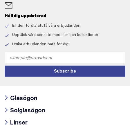
Håll dig uppdaterad
Bli den första att få våra erbjudanden
Check
icon
Upptäck våra senaste modeller och kollektioner
Check
icon
Unika erbjudanden bara för dig!
Check
icon
Email
address
Subscribe
Glasögon
Arrow
Solglasögon
icon
Arrow
Linser
icon
Arrow