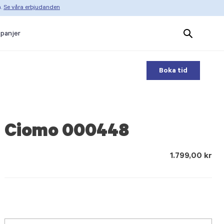
n.
Se våra erbjudanden
Search
panjer
Products
Boka tid
Ciomo 000448
1.799,00 kr