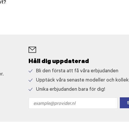
st?
Håll dig uppdaterad
Bli den första att få våra erbjudanden
r.
Check
Upptäck våra senaste modeller och kollek
icon
Check
Unika erbjudanden bara för dig!
icon
Check
icon
Email
address