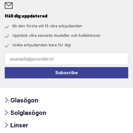
Håll dig uppdaterad
Bli den första att få våra erbjudanden
Check
icon
Upptäck våra senaste modeller och kollektioner
Check
icon
Unika erbjudanden bara för dig!
Check
icon
Email
address
Subscribe
Glasögon
Arrow
Solglasögon
icon
Arrow
Linser
icon
Arrow