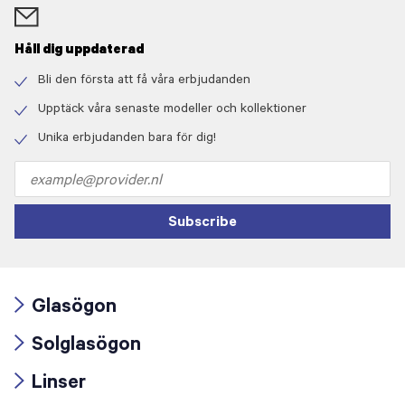
Håll dig uppdaterad
Bli den första att få våra erbjudanden
Check
icon
Upptäck våra senaste modeller och kollektioner
Check
icon
Unika erbjudanden bara för dig!
Check
icon
Email
address
Subscribe
Glasögon
Arrow
Solglasögon
icon
Arrow
Linser
icon
Arrow