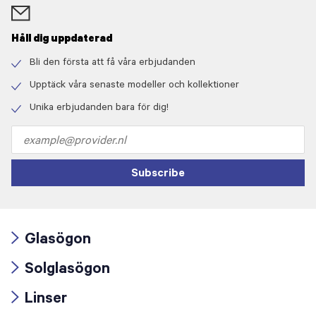
Håll dig uppdaterad
Bli den första att få våra erbjudanden
Check
icon
Upptäck våra senaste modeller och kollektioner
Check
icon
Unika erbjudanden bara för dig!
Check
icon
Email
address
Subscribe
Glasögon
Arrow
Solglasögon
icon
Arrow
Linser
icon
Arrow