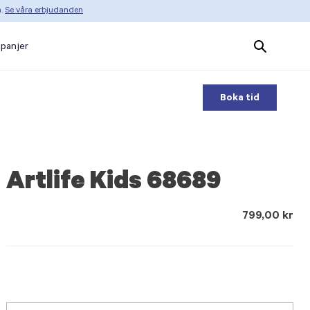
n.
Se våra erbjudanden
Search
panjer
Products
Boka tid
Artlife Kids 68689
799,00 kr