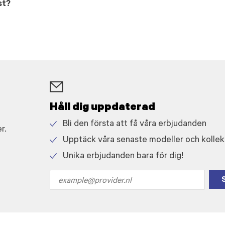
st?
Håll dig uppdaterad
Bli den första att få våra erbjudanden
r.
Check
Upptäck våra senaste modeller och kollek
icon
Check
Unika erbjudanden bara för dig!
icon
Check
icon
Email
address