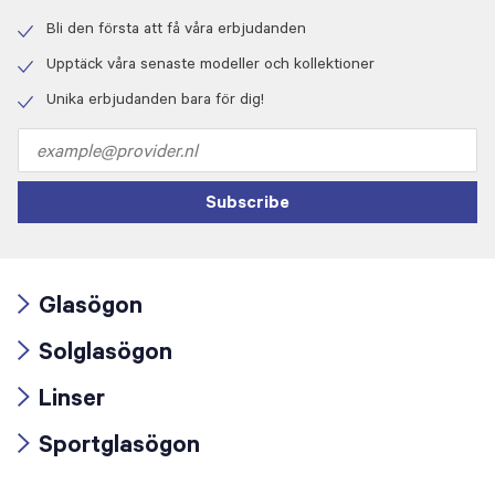
Bli den första att få våra erbjudanden
Check
icon
Upptäck våra senaste modeller och kollektioner
Check
icon
Unika erbjudanden bara för dig!
Check
icon
Email
address
Subscribe
Glasögon
Arrow
Solglasögon
icon
Arrow
Linser
icon
Arrow
Sportglasögon
icon
Arrow