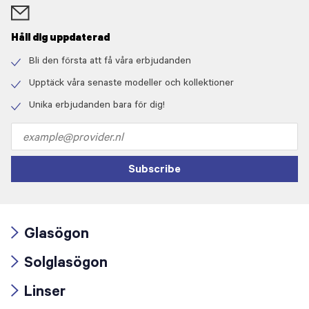
Håll dig uppdaterad
Bli den första att få våra erbjudanden
Check
icon
Upptäck våra senaste modeller och kollektioner
Check
icon
Unika erbjudanden bara för dig!
Check
icon
Email
address
Subscribe
Glasögon
Arrow
Solglasögon
icon
Arrow
Linser
icon
Arrow