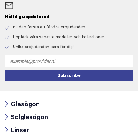
Håll dig uppdaterad
Bli den första att få våra erbjudanden
Check
icon
Upptäck våra senaste modeller och kollektioner
Check
icon
Unika erbjudanden bara för dig!
Check
icon
Email
address
Subscribe
Glasögon
Arrow
Solglasögon
icon
Arrow
Linser
icon
Arrow