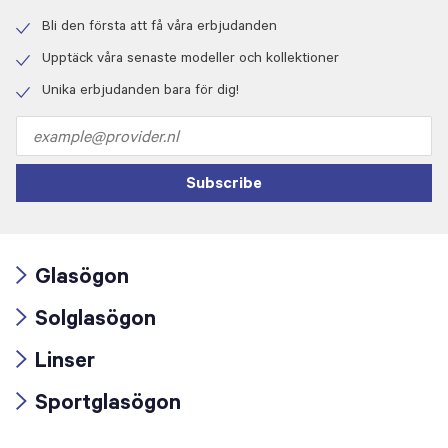
Bli den första att få våra erbjudanden
Check
icon
Upptäck våra senaste modeller och kollektioner
Check
icon
Unika erbjudanden bara för dig!
Check
icon
Email
address
Subscribe
Glasögon
Arrow
Solglasögon
icon
Arrow
Linser
icon
Arrow
Sportglasögon
icon
Arrow