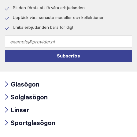
Bli den första att få våra erbjudanden
Check
icon
Upptäck våra senaste modeller och kollektioner
Check
icon
Unika erbjudanden bara för dig!
Check
icon
Email
address
Subscribe
Glasögon
Arrow
Solglasögon
icon
Arrow
Linser
icon
Arrow
Sportglasögon
icon
Arrow