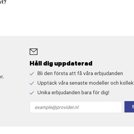
st?
Håll dig uppdaterad
Bli den första att få våra erbjudanden
r.
Check
Upptäck våra senaste modeller och kollek
icon
Check
Unika erbjudanden bara för dig!
icon
Check
icon
Email
address