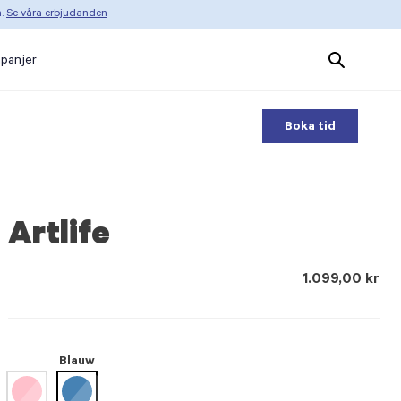
n.
Se våra erbjudanden
Search
panjer
Products
Boka tid
Artlife
1.099,00 kr
Blauw