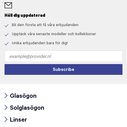
Håll dig uppdaterad
Bli den första att få våra erbjudanden
Check
icon
Upptäck våra senaste modeller och kollektioner
Check
icon
Unika erbjudanden bara för dig!
Check
icon
Email
address
Subscribe
Glasögon
Arrow
Solglasögon
icon
Arrow
Linser
icon
Arrow