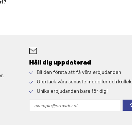
st?
Håll dig uppdaterad
Bli den första att få våra erbjudanden
r.
Check
Upptäck våra senaste modeller och kollek
icon
Check
Unika erbjudanden bara för dig!
icon
Check
icon
Email
address