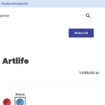
n.
Se våra erbjudanden
Search
panjer
Products
Boka tid
Artlife
1.099,00 kr
Blauw