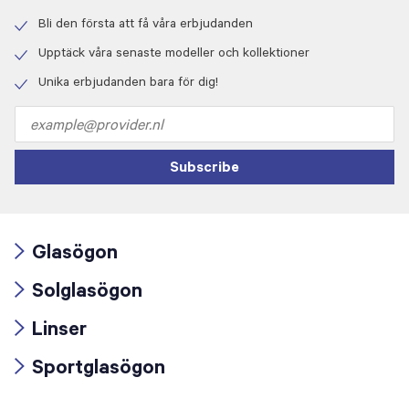
Bli den första att få våra erbjudanden
Check
icon
Upptäck våra senaste modeller och kollektioner
Check
icon
Unika erbjudanden bara för dig!
Check
icon
Email
address
Subscribe
Glasögon
Arrow
Solglasögon
icon
Arrow
Linser
icon
Arrow
Sportglasögon
icon
Arrow