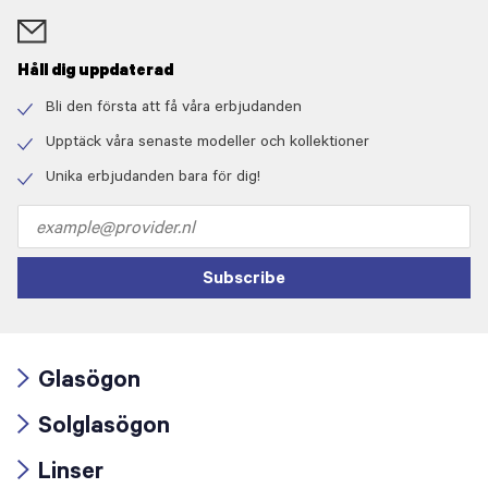
Håll dig uppdaterad
Bli den första att få våra erbjudanden
Check
icon
Upptäck våra senaste modeller och kollektioner
Check
icon
Unika erbjudanden bara för dig!
Check
icon
Email
address
Subscribe
Glasögon
Arrow
Solglasögon
icon
Arrow
Linser
icon