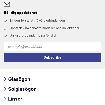
Håll dig uppdaterad
Bli den första att få våra erbjudanden
Check
icon
Upptäck våra senaste modeller och kollektioner
Check
icon
Unika erbjudanden bara för dig!
Check
icon
Email
address
Subscribe
Glasögon
Arrow
Solglasögon
icon
Arrow
Linser
icon
Arrow