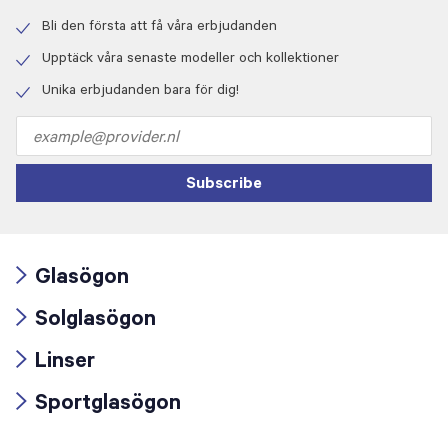
Bli den första att få våra erbjudanden
Check
icon
Upptäck våra senaste modeller och kollektioner
Check
icon
Unika erbjudanden bara för dig!
Check
icon
Email
address
Subscribe
Glasögon
Arrow
Solglasögon
icon
Arrow
Linser
icon
Arrow
Sportglasögon
icon
Arrow