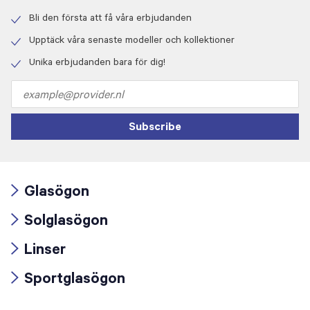
Bli den första att få våra erbjudanden
Check
icon
Upptäck våra senaste modeller och kollektioner
Check
icon
Unika erbjudanden bara för dig!
Check
icon
Email
address
Subscribe
Glasögon
Arrow
Solglasögon
icon
Arrow
Linser
icon
Arrow
Sportglasögon
icon
Arrow