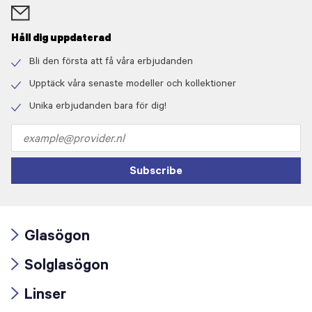
Håll dig uppdaterad
Bli den första att få våra erbjudanden
Check
icon
Upptäck våra senaste modeller och kollektioner
Check
icon
Unika erbjudanden bara för dig!
Check
icon
Email
address
Subscribe
Glasögon
Arrow
Solglasögon
icon
Arrow
Linser
icon
Arrow