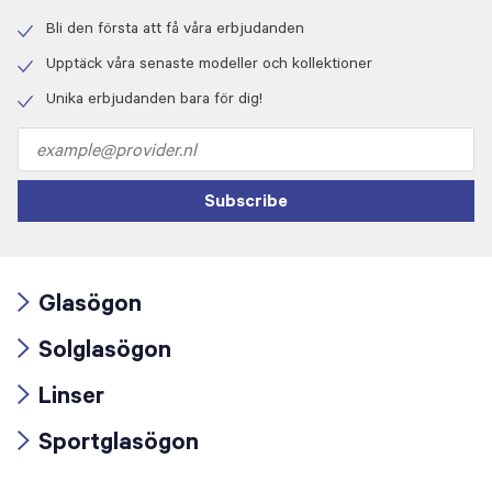
Bli den första att få våra erbjudanden
Check
icon
Upptäck våra senaste modeller och kollektioner
Check
icon
Unika erbjudanden bara för dig!
Check
icon
Email
address
Subscribe
Glasögon
Arrow
Solglasögon
icon
Arrow
Linser
icon
Arrow
Sportglasögon
icon
Arrow