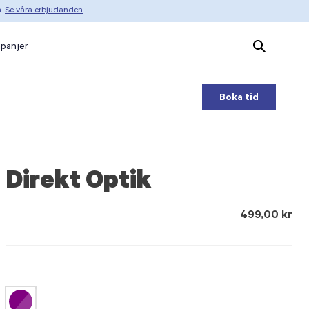
n.
Se våra erbjudanden
Search
panjer
Products
Boka tid
Direkt Optik
499,00 kr