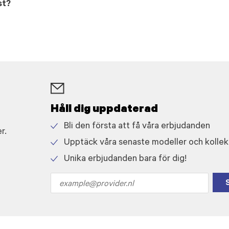
st?
Håll dig uppdaterad
Bli den första att få våra erbjudanden
r.
Check
Upptäck våra senaste modeller och kollek
icon
Check
Unika erbjudanden bara för dig!
icon
Check
icon
Email
address