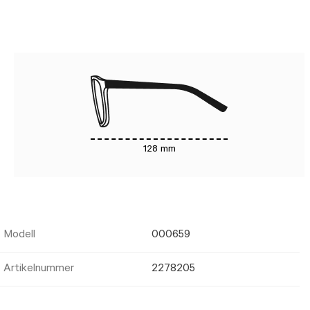
128 mm
Modell
000659
Artikelnummer
2278205