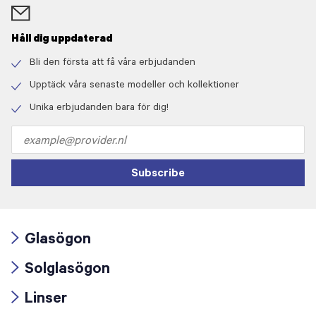
Håll dig uppdaterad
Bli den första att få våra erbjudanden
Check
icon
Upptäck våra senaste modeller och kollektioner
Check
icon
Unika erbjudanden bara för dig!
Check
icon
Email
address
Subscribe
Glasögon
Arrow
Solglasögon
icon
Arrow
Linser
icon
Arrow