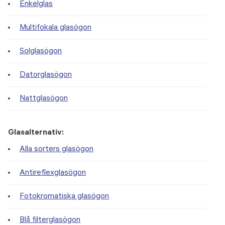
Enkelglas
Multifokala glasögon
Solglasögon
Datorglasögon
Nattglasögon
Glasalternativ:
Alla sorters glasögon
Antireflexglasögon
Fotokromatiska glasögon
Blå filterglasögon