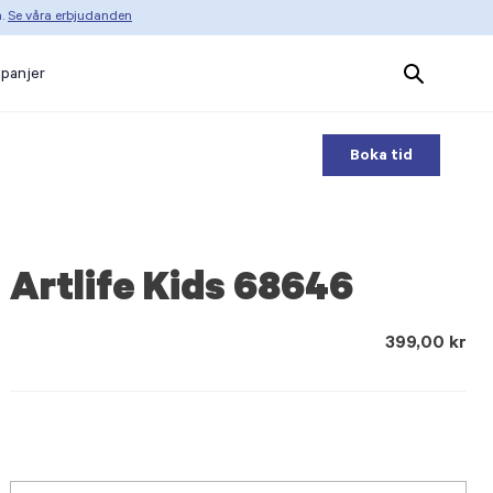
n.
Se våra erbjudanden
Search
panjer
Products
Boka tid
Artlife Kids 68646
399,00 kr