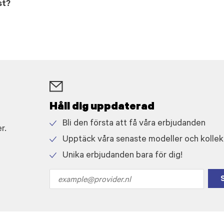
st?
Håll dig uppdaterad
Bli den första att få våra erbjudanden
r.
Check
Upptäck våra senaste modeller och kollek
icon
Check
Unika erbjudanden bara för dig!
icon
Check
icon
Email
address