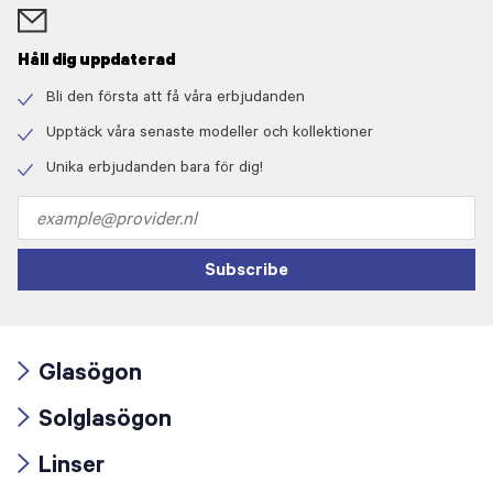
Håll dig uppdaterad
Bli den första att få våra erbjudanden
Check
icon
Upptäck våra senaste modeller och kollektioner
Check
icon
Unika erbjudanden bara för dig!
Check
icon
Email
address
Subscribe
Glasögon
Arrow
Solglasögon
icon
Arrow
Linser
icon
Arrow